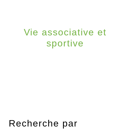
menu
Vie associative et
sportive
ACCUEIL
/
VIE LOCALE
/
VIE
ASSOCIATIVE ET SPORTIVE
Recherche par