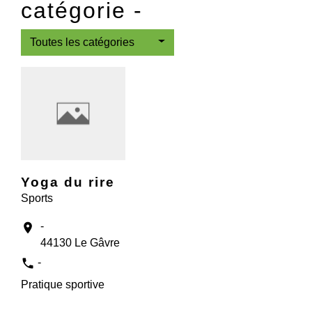
catégorie -
Toutes les catégories
Yoga du rire
Sports
-
location_on
44130 Le Gâvre
phone
-
Pratique sportive