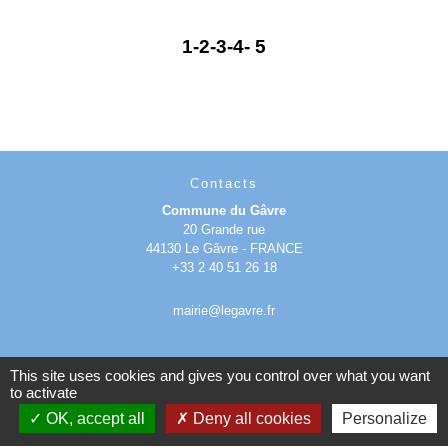
1
-2
-3
-4
-
5
Contacts
Commune du Gâvre
20 Grande rue
44130 Le Gâvre - FRANCE
+33 2 40 51 26 18
mairie@legavre.fr
This site uses cookies and gives you control over what you want
to activate
OK, accept all
Deny all cookies
Personalize
Mentions légales
-
Politique de confidentialité
-