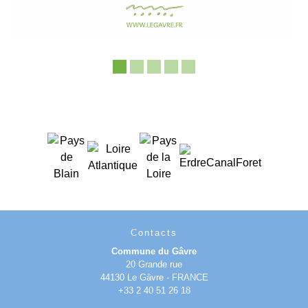
Contacts
Commune du Gâvre
20 Grande rue
44130 Le Gâvre - FRANCE
+33 2 40 51 26 18